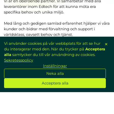
Vi är en oberoende partner. Vi samarbetar med alla
leverantörer inom Edtech för att kunna möta era
specifika behov och unika miljö.
Med lång och gedigen samlad erfarenhet hjälper vi våra
kunder och bidrar med förvaltning och support i
världsklass, oavsett behov och tjänst.
Välj Inställningar för att välja vilka cookies som används, Ne
Vi använder cookies på vår webbplats för att se hur
✕
Vi är er lösningsspecialist.
du interagerar med den. När du trycker på
Acceptera
alla
samtycker du till vår användning av cookies.
Sekretesspolicy
Inställningar
Neka alla
Tjänster
Acceptera alla
Vi kopplar ihop skolsystemen