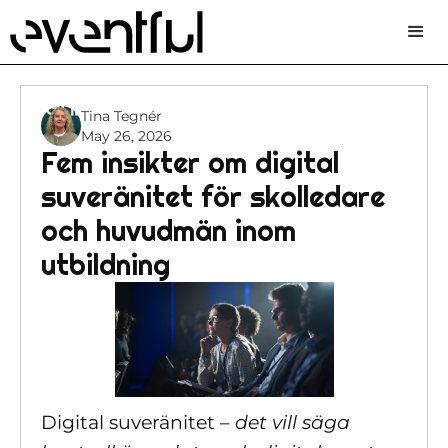
Tina Tegnér
May 26, 2026
Fem insikter om digital
suveränitet för skolledare
och huvudmän inom
utbildning
Digital suveränitet –
det vill säga