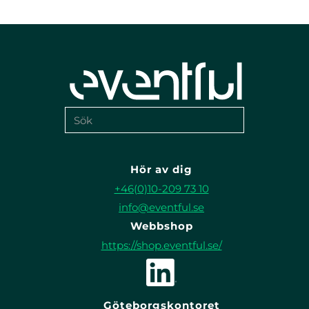
Hör av dig
+46(0)10-209 73 10
info@eventful.se
Webbshop
https://shop.eventful.se/
Göteborgskontoret