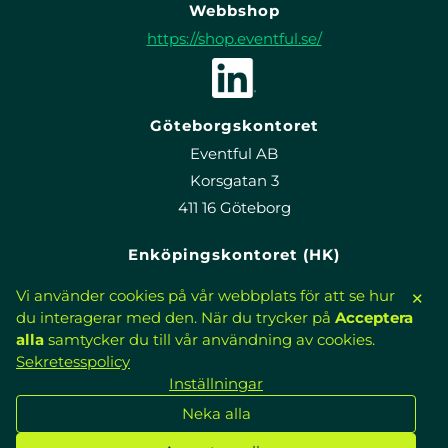
Webbshop
https://shop.eventful.se/
Göteborgskontoret
Eventful AB
Korsgatan 3
411 16 Göteborg
Enköpingskontoret (HK)
Eventful AB
Välj Inställningar för att välja vilka cookies som används, Ne
Vi använder cookies på vår webbplats för att se hur
✕
Sandgatan 7
du interagerar med den. När du trycker på
Acceptera
749 35 Enköping
alla
samtycker du till vår användning av cookies.
Sekretesspolicy
Integritetspolicy
Inställningar
Dataskyddsombud
Cookies
Neka alla
Cookie-inställningar
© 2025 Eventful AB