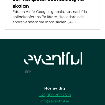
skolan
Edu on Air är Googles globala, kostnadsfria
onlinekonferens för lärare, skolledare och
andra verksamma inom skolan (K–12).
Hör av dig
+46(0)10-209 73 10
info@eventful.se